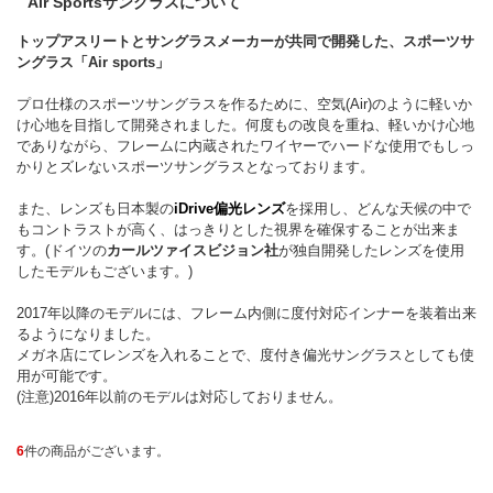
Air Sportsサングラスについて
トップアスリートとサングラスメーカーが共同で開発した、スポーツサ
ングラス「Air sports」
プロ仕様のスポーツサングラスを作るために、空気(Air)のように軽いか
け心地を目指して開発されました。何度もの改良を重ね、軽いかけ心地
でありながら、フレームに内蔵されたワイヤーでハードな使用でもしっ
かりとズレないスポーツサングラスとなっております。
また、レンズも日本製の
iDrive偏光レンズ
を採用し、どんな天候の中で
もコントラストが高く、はっきりとした視界を確保することが出来ま
す。(ドイツの
カールツァイスビジョン社
が独自開発したレンズを使用
したモデルもございます。)
2017年以降のモデルには、フレーム内側に度付対応インナーを装着出来
るようになりました。
メガネ店にてレンズを入れることで、度付き偏光サングラスとしても使
用が可能です。
(注意)2016年以前のモデルは対応しておりません。
6
件の商品がございます。