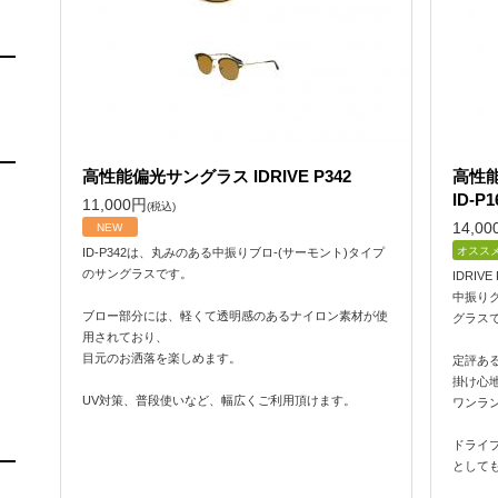
高性能偏光サングラス IDRIVE P342
高性能
ID-P1
11,000
円
(税込)
14,00
NEW
オスス
ID-P342は、丸みのある中振りブロ-(サーモント)タイプ
のサングラスです。
IDRIVE
中振り
ブロー部分には、軽くて透明感のあるナイロン素材が使
グラス
用されており、
目元のお洒落を楽しめます。
定評ある
掛け心
UV対策、普段使いなど、幅広くご利用頂けます。
ワンラ
ドライ
として