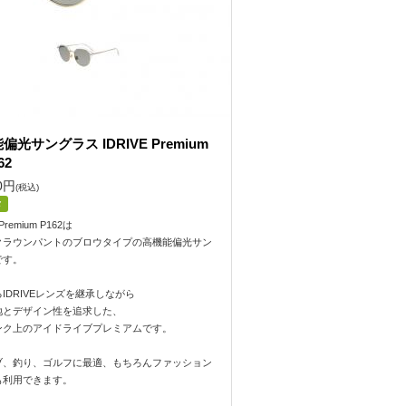
偏光サングラス IDRIVE Premium
62
0
円
(税込)
メ
 Premium P162は
クラウンパントのブロウタイプの高機能偏光サン
です。
IDRIVEレンズを継承しながら
地とデザイン性を追求した、
ンク上のアイドライブプレミアムです。
ブ、釣り、ゴルフに最適、もちろんファッション
も利用できます。