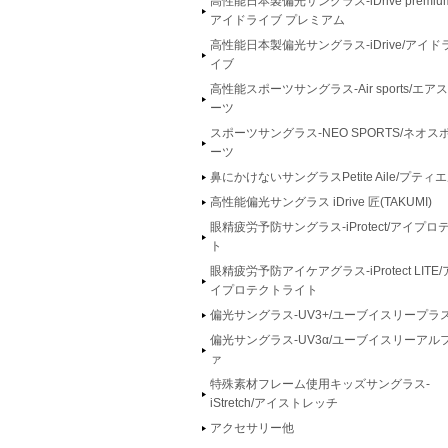
高性能日本製偏光サングラス-iDrive premium
アイドライブ プレミアム
高性能日本製偏光サングラス-iDrive/アイド
イブ
高性能スポーツサングラス-Air sports/エア
ーツ
スポーツサングラス-NEO SPORTS/ネオス
ーツ
鼻にかけないサングラスPetite Aile/プティ
高性能偏光サングラス iDrive 匠(TAKUMI)
眼精疲労予防サングラス-iProtect/アイプロ
ト
眼精疲労予防アイケアグラス-iProtect LITE/
イプロテクトライト
偏光サングラス-UV3+/ユーブイスリープラ
偏光サングラス-UV3α/ユーブイスリーアル
ァ
特殊素材フレーム使用キッズサングラス-
iStretch/アイストレッチ
アクセサリー他