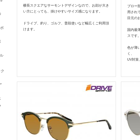
/
横長スクエアなサーモントデザインなので、お顔が大き
ブロー
い方にとっても、掛けやすいサイズ感になります。
用され
ラ
目元の
ドライブ、釣り、ゴルフ、普段使いなど幅広くご利用頂
スポ
けます。
国内最
スです
ポ
色が薄
く、
エル
UV対
テク
ア
ス
フ