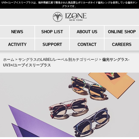
UV3+/ユーブイスリープラスは、福井県鯖江産で製造された高品質なポリカーボネイド偏光レンズを使用している偏光サン
グラスです。
NEWS
SHOP LIST
ABOUT US
ONLINE SHOP
ACTIVITY
SUPPORT
CONTACT
CAREERS
ホーム
>
サングラスのLABEL/レーベル別カテゴリページ
>
偏光サングラス-
UV3+/ユーブイスリープラス