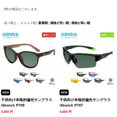
3
件の商品がございます。
並べ替え：
オススメ順
|
新着順
|
価格が安い順
|
価格が高い順
NEW
NEW
子供向け本格的偏光サングラス
子供向け本格的偏光サングラス
iStretch P709
iStretch P707
4,000
円
4,000
円