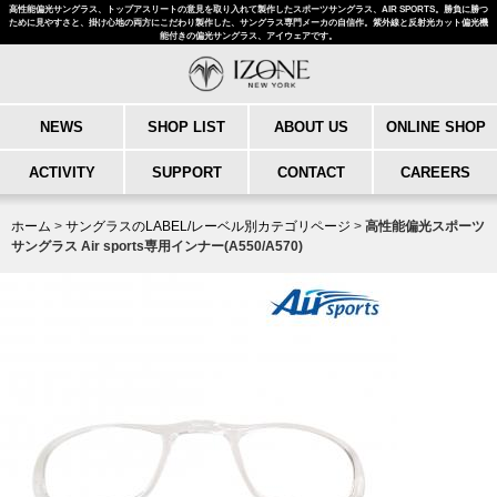
高性能偏光サングラス、トップアスリートの意見を取り入れて製作したスポーツサングラス、AIR SPORTS。勝負に勝つ
ために見やすさと、掛け心地の両方にこだわり製作した、サングラス専門メーカの自信作。紫外線と反射光カット偏光機
能付きの偏光サングラス、アイウェアです。
NEWS
SHOP LIST
ABOUT US
ONLINE SHOP
ACTIVITY
SUPPORT
CONTACT
CAREERS
ホーム
>
サングラスのLABEL/レーベル別カテゴリページ
>
高性能偏光スポーツ
サングラス Air sports専用インナー(A550/A570)