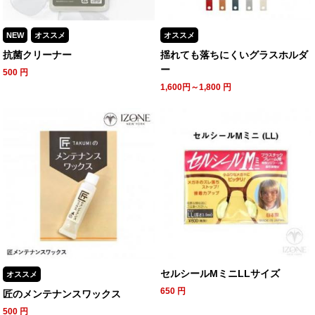
NEW
オススメ
オススメ
抗菌クリーナー
揺れても落ちにくいグラスホルダ
ー
500
円
1,600円～1,800
円
セルシールMミニLLサイズ
オススメ
650
円
匠のメンテナンスワックス
500
円