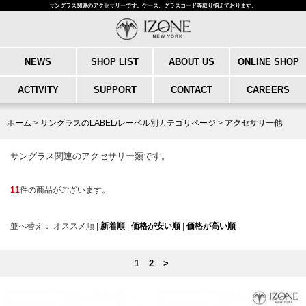
サングラス関連のアクセサリーです。ケース、グラスコード等取り揃えております。
NEWS
SHOP LIST
ABOUT US
ONLINE SHOP
ACTIVITY
SUPPORT
CONTACT
CAREERS
ホーム
>
サングラスのLABEL/レーベル別カテゴリページ
>
アクセサリー他
サングラス関連のアクセサリー類です。
11
件の商品がございます。
並べ替え：
オススメ順
|
新着順
|
価格が安い順
|
価格が高い順
1
2
>