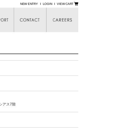
NEW ENTRY
LOGIN
VIEW CART
シアス7階