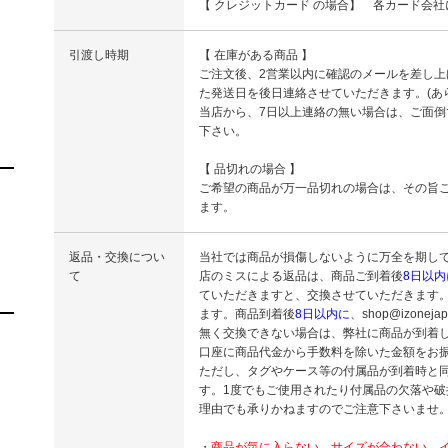
【 クレジットカード の場合】 各カード会
引渡し時期
【 在庫がある商品 】
ご注文後、2営業以内に確認のメールを差し
た発送日を後日連絡させていただきます。(あ
当店から、7日以上連絡の無い場合は、ご面
下さい。
【 品切れの場合 】
ご希望の商品が万一品切れの場合は、その旨
ます。
返品・交換につい
当社では商品が損傷しないように万全を期し
て
店のミスによる返品は、商品ご到着後
8日以内
ていただきますと、交換させていただきます
ます。商品到着後
8日以内に
、shop@izone
無く交換できない場合は、弊社に商品が到着
口座に商品代金から手数料を除いた金額をお
ただし、タグやケース等の付属品が到着時と
す。1度でもご使用されたり付属品の欠落や
理由でも承りかねますのでご注意下さいませ
・
商品が気に入らない、サイズが合わない、