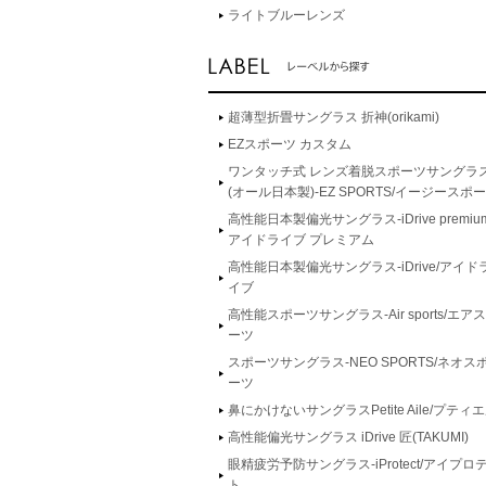
ライトブルーレンズ
超薄型折畳サングラス 折神(orikami)
EZスポーツ カスタム
ワンタッチ式 レンズ着脱スポーツサングラ
(オール日本製)-EZ SPORTS/イージースポ
高性能日本製偏光サングラス-iDrive premium
アイドライブ プレミアム
高性能日本製偏光サングラス-iDrive/アイド
イブ
高性能スポーツサングラス-Air sports/エア
ーツ
スポーツサングラス-NEO SPORTS/ネオス
ーツ
鼻にかけないサングラスPetite Aile/プティ
高性能偏光サングラス iDrive 匠(TAKUMI)
眼精疲労予防サングラス-iProtect/アイプロ
ト