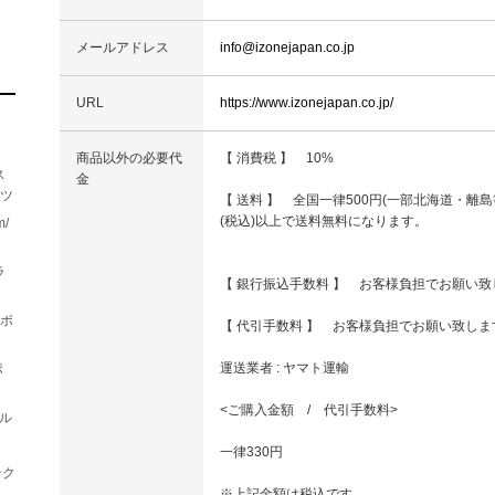
メールアドレス
info@izonejapan.co.jp
URL
https://www.izonejapan.co.jp/
商品以外の必要代
【 消費税 】 10%
ス
金
ーツ
【 送料 】 全国一律500円(一部北海道・離島等
(税込)以上で送料無料になります。
/
ラ
【 銀行振込手数料 】 お客様負担でお願い致
スポ
【 代引手数料 】 お客様負担でお願い致しま
運送業者 : ヤマト運輸
ポ
<ご購入金額 / 代引手数料>
エル
一律330円
テク
※上記金額は税込です。