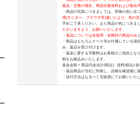
返品・交換の場合、商品往復送料および振込
・商品の写真につきましては、実物の色に近
境(モニター、ブラウザ等)違いにより、色の
予めご了承ください。また商品の色につきま
ださいますよう、お願いいたします。
・
返品については未使用・未開封の商品のみ
・商品はもちろんケース等が付属している場
み、返品を受け付けます。
・返金に要する手数料はお客様のご負担とな
額をお振込みいたします。
返金金額 = 商品代金合計(税込) - 送料(税込)-
・返品商品が当社に到着し、品物を確認後に
・送付方法はなるべく宅急便にてお願いいた