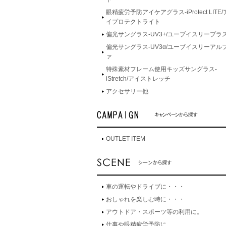
眼精疲労予防アイケアグラス-iProtect LITE/
イプロテクトライト
偏光サングラス-UV3+/ユーブイスリープラ
偏光サングラス-UV3α/ユーブイスリーアル
ァ
特殊素材フレーム使用キッズサングラス-
iStretch/アイストレッチ
アクセサリー他
OUTLET ITEM
車の運転やドライブに・・・
おしゃれを楽しむ時に・・・
アウトドア・スポーツ等の利用に。
仕事や眼精疲労予防に