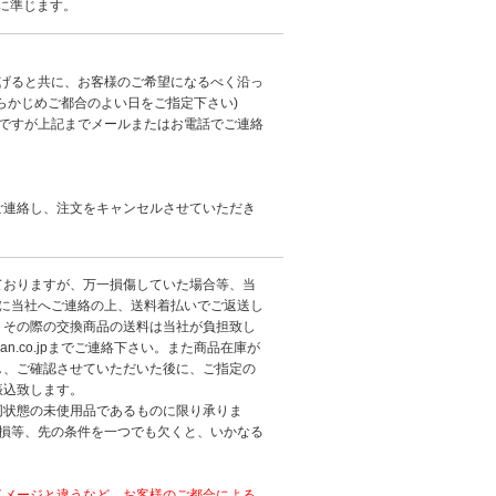
社に準じます。
上げると共に、お客様のご希望になるべく沿っ
らかじめご都合のよい日をご指定下さい)
倒ですが上記までメールまたはお電話でご連絡
ご連絡し、注文をキャンセルさせていただき
ておりますが、万一損傷していた場合等、当
に当社へご連絡の上、送料着払いでご返送し
。その際の交換商品の送料は当社が負担致し
japan.co.jpまでご連絡下さい。また商品在庫が
し、ご確認させていただいた後に、ご指定の
振込致します。
同状態の未使用品であるものに限り承りま
破損等、先の条件を一つでも欠くと、いかなる
。
イメージと違うなど、お客様のご都合による