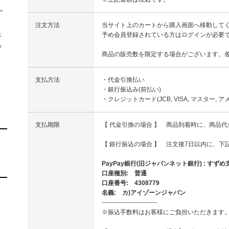
ア
注文方法
当サイト上のカートから購入画面へ移動して
予め会員登録されている方はログインが必要
ス
フ
商品の販売数を限定する場合がございます。
支払方法
・代金引換払い
・銀行振込み(前払い)
・クレジットカード(JCB, VISA, マスター,
支払期限
【 代金引換の場合 】 商品到着時に、商品代金
【 銀行振込の場合 】 注文後7日以内に、
PayPay銀行(旧ジャパンネット銀行) : すずめ支
口座種別: 普通
口座番号: 4308779
名義: カ)アイゾーンジャパン
---------------------------
※振込手数料はお客様にご負担いただきます