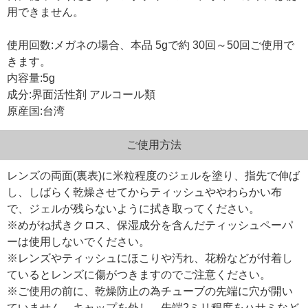
用できません。
使用回数:メガネの場合、本品 5gで約 30回～50回ご使用で
きます。
内容量:5g
成分:界面活性剤 アルコール類
原産国:台湾
ご使用方法
レンズの両面(裏表)に米粒程度のジェルを塗り、指先で伸ば
し、しばらく乾燥させてからティッシュややわらかい布
で、ジェルが残らないように拭き取ってください。
※めがね拭きクロス、保湿成分を含んだティッシュペーパ
ーは使用しないでください。
※レンズやティッシュにほこりや汚れ、花粉などが付着し
ているとレンズに傷がつきますのでご注意ください。
※ご使用の前に、乾燥防止の為チューブの先端に穴が開い
ていません。キャップを外し、先端2ミリ程度をハサミなど