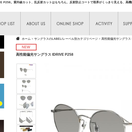
VE P258。紫外線カット、乱反射カットはもちろん、反射防止コートで視界がくっきり見える、高
ホーム
>
サングラスのLABEL/レーベル別カテゴリページ
>
高性能偏光サングラス ID
NEW
高性能偏光サングラス IDRIVE P258