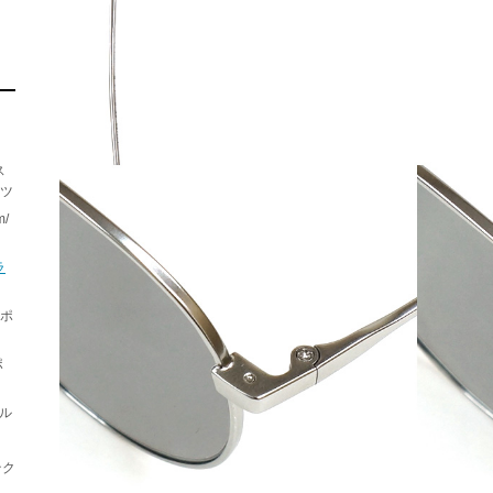
ス
ーツ
/
ラ
スポ
ポ
エル
テク