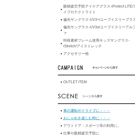
眼精疲労予防アイケアグラス-iProtect LITE/
イプロテクトライト
偏光サングラス-UV3+/ユーブイスリープラ
偏光サングラス-UV3α/ユーブイスリーアル
ァ
特殊素材フレーム使用キッズサングラス-
iStretch/アイストレッチ
アクセサリー他
OUTLET ITEM
車の運転やドライブに・・・
おしゃれを楽しむ時に・・・
アウトドア・スポーツ等の利用に。
仕事や眼精疲労予防に