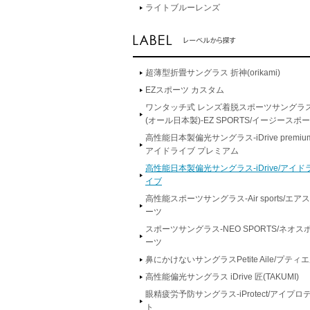
ライトブルーレンズ
超薄型折畳サングラス 折神(orikami)
EZスポーツ カスタム
ワンタッチ式 レンズ着脱スポーツサングラ
(オール日本製)-EZ SPORTS/イージースポ
高性能日本製偏光サングラス-iDrive premium
アイドライブ プレミアム
高性能日本製偏光サングラス-iDrive/アイド
イブ
高性能スポーツサングラス-Air sports/エア
ーツ
スポーツサングラス-NEO SPORTS/ネオス
ーツ
鼻にかけないサングラスPetite Aile/プティ
高性能偏光サングラス iDrive 匠(TAKUMI)
眼精疲労予防サングラス-iProtect/アイプロ
ト