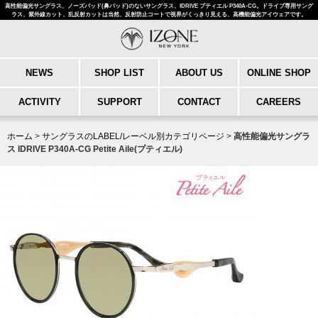
高性能偏光サングラス、ノーズパッド(鼻パッド)のないサングラス、IDRIVE プティエル P340A-CG。ドライブ専用サング
ラス、紫外線カット、乱反射カットは当然、反射防止コートで視界がくっきり見える、高機能偏光アイウェアです。
NEWS
SHOP LIST
ABOUT US
ONLINE SHOP
ACTIVITY
SUPPORT
CONTACT
CAREERS
ホーム
>
サングラスのLABEL/レーベル別カテゴリページ
>
高性能偏光サングラ
ス IDRIVE P340A-CG Petite Aile(プティエル)