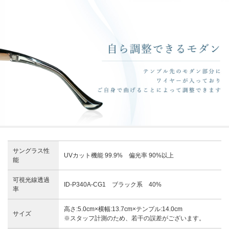
サングラス性
UVカット機能 99.9% 偏光率 90%以上
能
可視光線透過
ID-P340A-CG1 ブラック系 40%
率
高さ:5.0cm×横幅:13.7cm×テンプル:14.0cm
サイズ
※スタッフ計測のため、若干の誤差がございます。