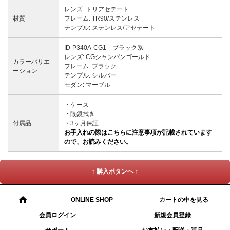
レンズ: トリアセテート
材質
フレーム: TR90/ステンレス
テンプル: ステンレス/アセテート
ID-P340A-CG1 ブラック系
レンズ: CGシャンパンゴールド
カラーバリエ
フレーム: ブラック
ーション
テンプル: シルバー
モダン: マーブル
・ケース
・眼鏡拭き
付属品
・3ヶ月保証
お手入れの際はこちらに注意事項が記載されています
ので、お読みください。
↑ 購入ボタンへ ↑
ONLINE SHOP
カートの中を見る
会員ログイン
新規会員登録