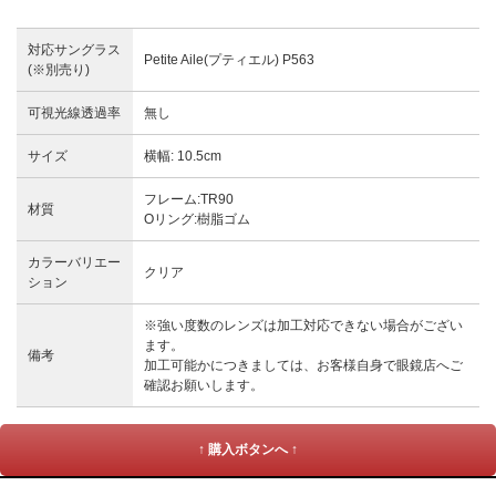
対応サングラス
Petite Aile(プティエル) P563
(※別売り)
可視光線透過率
無し
サイズ
横幅: 10.5cm
フレーム:TR90
材質
Oリング:樹脂ゴム
カラーバリエー
クリア
ション
※強い度数のレンズは加工対応できない場合がござい
ます。
備考
加工可能かにつきましては、お客様自身で眼鏡店へご
確認お願いします。
↑ 購入ボタンへ ↑