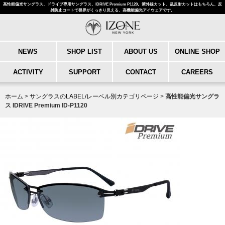
高性能偏光サングラス、ドライブ専用サングラス、IDRIVE Premium P1120。紫外線カット、乱反射カットはもちろん、反
射防止コートで視界がくっきり見える、高機能偏光アイウェアです。
NEWS
SHOP LIST
ABOUT US
ONLINE SHOP
ACTIVITY
SUPPORT
CONTACT
CAREERS
ホーム
>
サングラスのLABEL/レーベル別カテゴリページ
>
高性能偏光サングラ
ス IDRIVE Premium ID-P1120