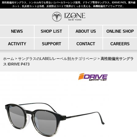
高性能偏光サングラス、トンネル内でも明るいコパーカラーレンズ使用、ドライブ専用サングラス、IDRIVE P473。紫外線
カット、乱反射カットは当然、反射防止コートで視界がくっきり見える、高機能偏光アイウェアです。
NEWS
SHOP LIST
ABOUT US
ONLINE SHOP
ACTIVITY
SUPPORT
CONTACT
CAREERS
ホーム
>
サングラスのLABEL/レーベル別カテゴリページ
>
高性能偏光サングラ
ス IDRIVE P473