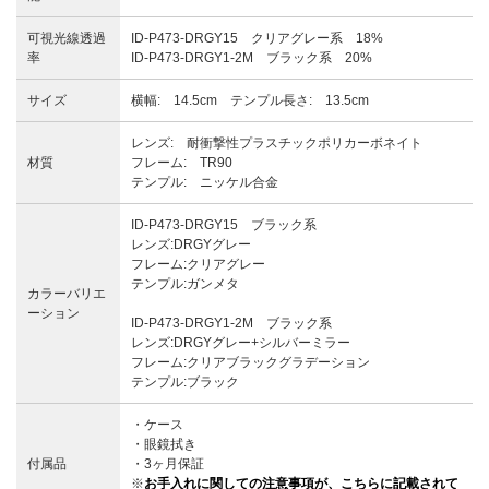
可視光線透過
ID-P473-DRGY15 クリアグレー系 18%
率
ID-P473-DRGY1-2M ブラック系 20%
サイズ
横幅: 14.5cm テンプル長さ: 13.5cm
レンズ: 耐衝撃性プラスチックポリカーボネイト
材質
フレーム: TR90
テンプル: ニッケル合金
ID-P473-DRGY15 ブラック系
レンズ:DRGYグレー
フレーム:クリアグレー
テンプル:ガンメタ
カラーバリエ
ーション
ID-P473-DRGY1-2M ブラック系
レンズ:DRGYグレー+シルバーミラー
フレーム:クリアブラックグラデーション
テンプル:ブラック
・ケース
・眼鏡拭き
付属品
・3ヶ月保証
※
お手入れに関しての注意事項が、こちらに記載されて