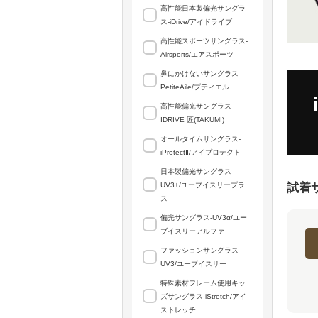
高性能日本製偏光サングラ
ス-iDrive/アイドライブ
高性能スポーツサングラス-
Airsports/エアスポーツ
鼻にかけないサングラス
PetiteAile/プティエル
高性能偏光サングラス
IDRIVE 匠(TAKUMI)
オールタイムサングラス-
iProtectⅡ/アイプロテクト
日本製偏光サングラス-
UV3+/ユーブイスリープラ
試着
ス
偏光サングラス-UV3α/ユー
ブイスリーアルファ
ファッションサングラス-
UV3/ユーブイスリー
特殊素材フレーム使用キッ
ズサングラス-iStretch/アイ
ストレッチ