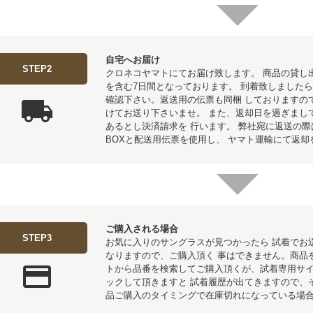
自宅へお届け
STEP2
クロネコヤマトにてお届け致します。 商品の貸し
を含む7日間となっております。 到着致しました
local_shipping
確認下さい。返送用の伝票も同梱 しておりますの
けてお送り下さいませ。 また、返却日を過ぎまし
あるとし決済請求を 行います。 弊社宛に返送の
BOXと配送用伝票を使用し、 ヤマト運輸にて返
ご購入される場合
STEP3
お気に入りのサングラスが見つかったら 試着でお
なりますので、ご購入頂く 事はできません。商品
payment
トから品番を検索してご購入頂くが、試着専用サ
ックして頂きますと 試着履歴が出てきますので、
品ご購入のタイミングで在庫切れになっている場