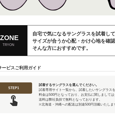
自宅で気になるサングラスを試着し
iZONE
サイズが合うか心配・かけ心地を確
TRYON
そんな方におすすめです。
サービスご利用ガイド
試着するサングラスを選んでください。
STEP1
試着専用サイト一覧から、試着したいサングラスを
料金は500円となっており、お支払に関しましては
touch_app
送料は弊社負担で無料となっております。
※北海道・沖縄への配送は別途500円頂戴いたしま