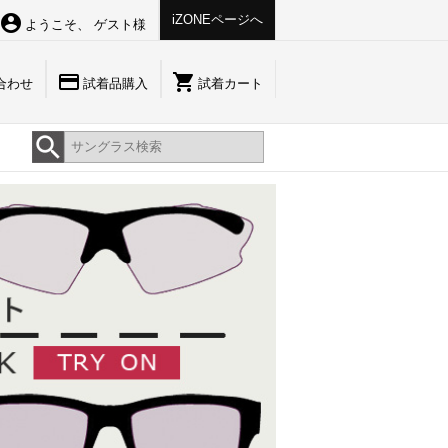
account_circle
iZONEページへ
ようこそ、 ゲスト様
payment
shopping_cart
合わせ
試着品購入
試着カート