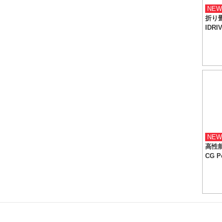
NEW
折り
IDRI
NEW
高性能
CG P