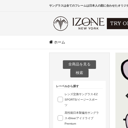
サングラスは全てのフレームは日本人の顔に合わせたオリジ
ホーム
全商品を見る
検索
レーベルから探す
レンズ交換サングラス-EZ
SPORTS/イージースポー
ツ
高性能日本製偏光サングラ
ス-iDrive/アイドライブ
Premium