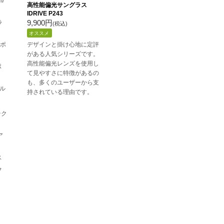
/
高性能偏光サングラス
IDRIVE P243
9,900円
ラ
(税込)
オススメ
スポ
デザインと掛け心地に定評
がある人気シリーズです。
高性能偏光レンズを使用し
ポ
て見やすさに特徴があるの
も、多くのユーザーから支
エル
持されている理由です。
テク
ア
ス
フ