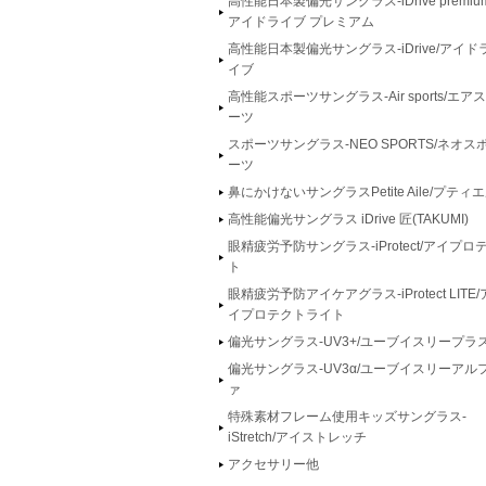
高性能日本製偏光サングラス-iDrive premium
アイドライブ プレミアム
高性能日本製偏光サングラス-iDrive/アイド
イブ
高性能スポーツサングラス-Air sports/エア
ーツ
スポーツサングラス-NEO SPORTS/ネオス
ーツ
鼻にかけないサングラスPetite Aile/プティ
高性能偏光サングラス iDrive 匠(TAKUMI)
眼精疲労予防サングラス-iProtect/アイプロ
ト
眼精疲労予防アイケアグラス-iProtect LITE/
イプロテクトライト
偏光サングラス-UV3+/ユーブイスリープラ
偏光サングラス-UV3α/ユーブイスリーアル
ァ
特殊素材フレーム使用キッズサングラス-
iStretch/アイストレッチ
アクセサリー他