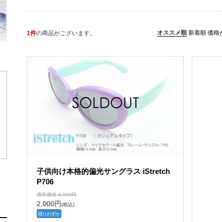
オススメ順
新着順
価格
1件
の商品がございます。
子供向け本格的偏光サングラス iStretch
P706
通常価格
4,000
円
2,000
円
(税込)
残りわずか